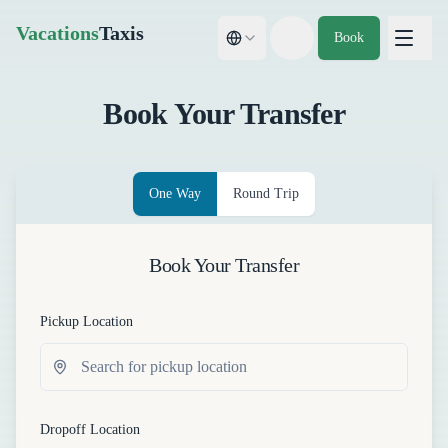
Vacations
Taxis
Book
Toggle theme
Book Your Transfer
One Way
Round Trip
Book Your Transfer
Pickup Location
Dropoff Location