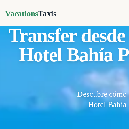
Vacations
Taxis
Transfer desde
Hotel Bahía P
Descubre cómo r
Hotel Bahía 