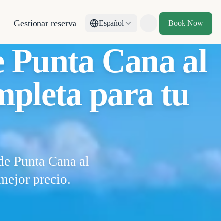
Gestionar reserva
Español
Book Now
Toggle theme
e Punta Cana al
mpleta para tu
de Punta Cana al
mejor precio.