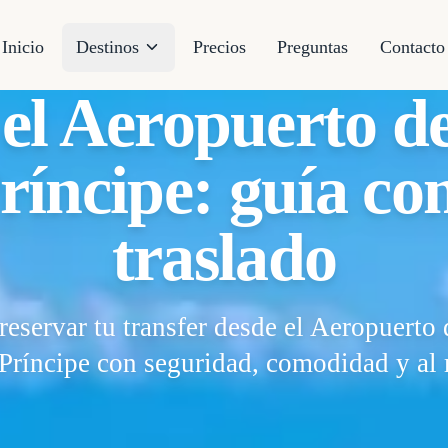
Inicio
Destinos
Precios
Preguntas
Contacto
 el Aeropuerto d
ríncipe: guía co
traslado
eservar tu transfer desde el Aeropuerto 
Príncipe con seguridad, comodidad y al 