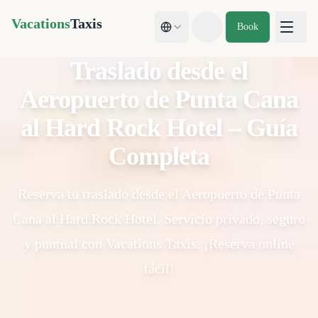
Vacations
Taxis
Book
Toggle theme
Traslado desde el
Aeropuerto de Punta Cana
al Hard Rock Hotel – Guía
Completa
Reserva tu traslado desde el Aeropuerto de Punta
Cana al Hard Rock Hotel. Servicio privado, seguro
y puntual con Vacations Taxis. ¡Reserva online
fácil!