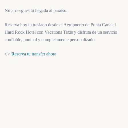
No arriesgues tu llegada al paraíso.
Reserva hoy tu traslado desde el Aeropuerto de Punta Cana al
Hard Rock Hotel con Vacations Taxis y disfruta de un servicio
confiable, puntual y completamente personalizado.
(opens in a new tab)
👉
Reserva tu transfer ahora
Servicio de recepción y bienvenida en
Traslado desde el Aeropuerto de Punta
Cana al Hard Rock Hotel – Guía
Completa
Disfruta de una experiencia fluida y acogedora Traslado desde el